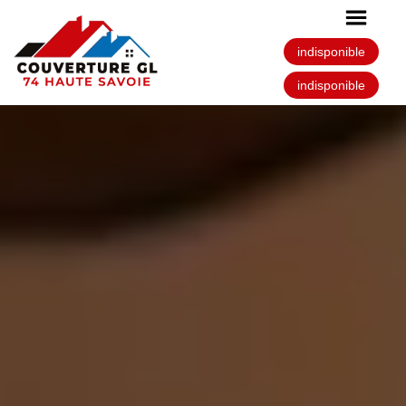
indisponible
indisponible