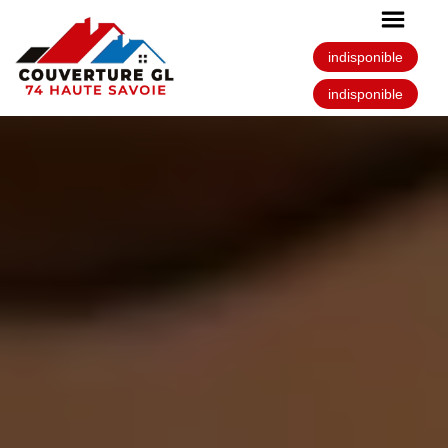
indisponible
indisponible