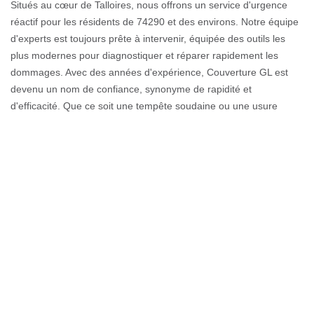
Situés au cœur de Talloires, nous offrons un service d'urgence
réactif pour les résidents de 74290 et des environs. Notre équipe
d'experts est toujours prête à intervenir, équipée des outils les
plus modernes pour diagnostiquer et réparer rapidement les
dommages. Avec des années d'expérience, Couverture GL est
devenu un nom de confiance, synonyme de rapidité et
d'efficacité. Que ce soit une tempête soudaine ou une usure
progressive, nous nous engageons à protéger votre maison des
infiltrations d'eau. Notre approche personnalisée garantit que
chaque intervention est adaptée à vos besoins spécifiques,
assurant une solution durable. Avec Couverture GL, vous n'êtes
jamais seul face à une urgence. Contactez-nous et laissez-nous
vous apporter la tranquillité d'esprit, sachant que votre toit est
entre de bonnes mains. Pour nous, chaque client est une priorité
à Talloires.