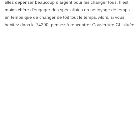
allez dépenser beaucoup d’argent pour les changer tous. Il est
moins chère d’engager des spécialistes en nettoyage de temps
en temps que de changer de toit tout le temps. Alors, si vous
habitez dans le 74290, pensez à rencontrer Couverture GL située
à Talloires pour qu’il se charge de nettoyer de fond en comble
votre toiture afin de la rendre plus hydrofuge.
Eviter une fuite de toiture à Talloires
Habitant dans le 74290, vous êtes propriétaire d’une ou de
plusieurs maisons à Talloires. Prenez conscience de l’importance
de l’entretient de votre toiture. Parce que cela pourrait vous éviter
de faire trop de dépense en même temps. Confiez cette action a
une entreprise professionnelle pour éviter toutes sorte de faute.