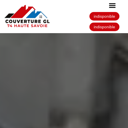
indisponible
indisponible