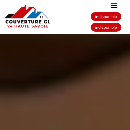
indisponible
indisponible