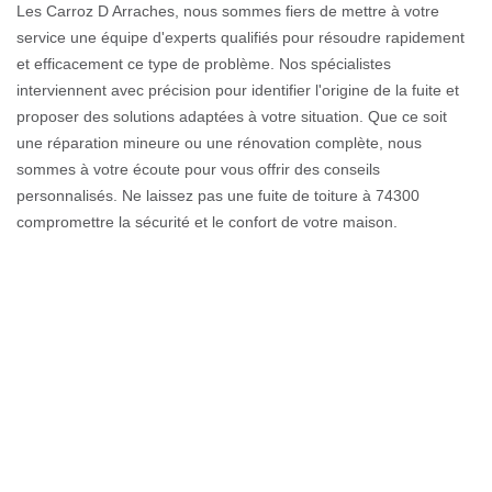
Les Carroz D Arraches, nous sommes fiers de mettre à votre
service une équipe d'experts qualifiés pour résoudre rapidement
et efficacement ce type de problème. Nos spécialistes
interviennent avec précision pour identifier l'origine de la fuite et
proposer des solutions adaptées à votre situation. Que ce soit
une réparation mineure ou une rénovation complète, nous
sommes à votre écoute pour vous offrir des conseils
personnalisés. Ne laissez pas une fuite de toiture à 74300
compromettre la sécurité et le confort de votre maison.
Contactez-nous dès aujourd'hui pour une expertise de qualité.
Chez Couverture GL, votre satisfaction et la préservation de votre
habitat sont nos priorités. Alors, n'attendez plus, et laissez nos
professionnels à Les Carroz D Arraches vous redonner la
tranquillité d'esprit que vous méritez.