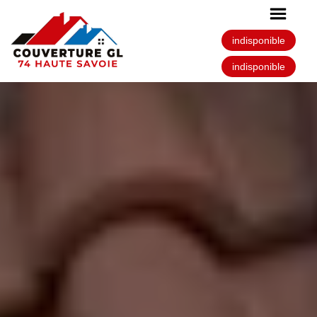
indisponible
indisponible