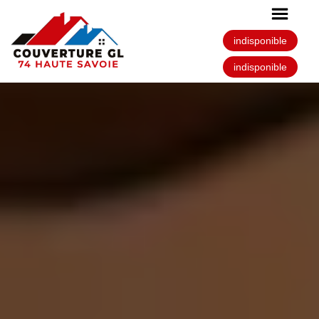
indisponible
indisponible