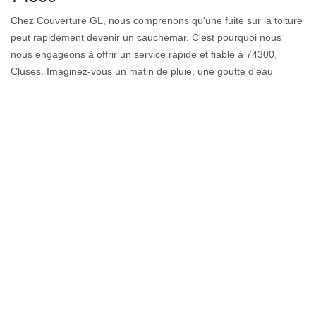
Chez Couverture GL, nous comprenons qu'une fuite sur la toiture
peut rapidement devenir un cauchemar. C'est pourquoi nous
nous engageons à offrir un service rapide et fiable à 74300,
Cluses. Imaginez-vous un matin de pluie, une goutte d'eau
s'infiltre et perturbe votre tranquillité. C'est précisément à ce
moment-là que notre équipe d'experts entre en action. Nous
analysons méticuleusement la situation, identifions la source de la
fuite et mettons en œuvre des solutions durables. Avec notre
expérience et notre savoir-faire, vous pouvez être assuré que
votre toiture est entre de bonnes mains. Nous ne nous
contentons pas de réparer; nous vous offrons la tranquillité
d'esprit de savoir que votre maison est protégée des intempéries.
À Couverture GL, nous ne sommes pas seulement des
réparateurs, nous sommes vos partenaires de confiance à
Cluses, 74300, prêts à intervenir à tout moment pour vous offrir
une toiture sans faille.