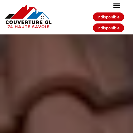
indisponible
indisponible