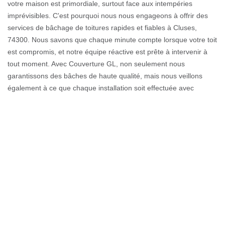
votre maison est primordiale, surtout face aux intempéries
imprévisibles. C'est pourquoi nous nous engageons à offrir des
services de bâchage de toitures rapides et fiables à Cluses,
74300. Nous savons que chaque minute compte lorsque votre toit
est compromis, et notre équipe réactive est prête à intervenir à
tout moment. Avec Couverture GL, non seulement nous
garantissons des bâches de haute qualité, mais nous veillons
également à ce que chaque installation soit effectuée avec
précision et soin, minimisant ainsi le risque de dommages
supplémentaires. Nous sommes fiers de notre réputation à
Cluses, et notre priorité est de vous offrir la tranquillité d'esprit,
tout en protégeant ce qui compte le plus pour vous. Faites
confiance à Couverture GL pour un service qui allie expertise et
rapidité, car votre sécurité est notre priorité absolue.