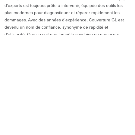
d'experts est toujours prête à intervenir, équipée des outils les
plus modernes pour diagnostiquer et réparer rapidement les
dommages. Avec des années d'expérience, Couverture GL est
devenu un nom de confiance, synonyme de rapidité et
d'efficacité. Que ce soit une tempête soudaine ou une usure
progressive, nous nous engageons à protéger votre maison des
infiltrations d'eau. Notre approche personnalisée garantit que
chaque intervention est adaptée à vos besoins spécifiques,
assurant une solution durable. Avec Couverture GL, vous n'êtes
jamais seul face à une urgence. Contactez-nous et laissez-nous
vous apporter la tranquillité d'esprit, sachant que votre toit est
entre de bonnes mains. Pour nous, chaque client est une priorité
à Armoy.