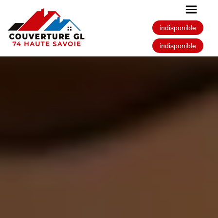
indisponible
indisponible