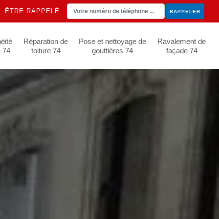
ÊTRE RAPPELÉ
éité
Réparation de
Pose et nettoyage de
Ravalement de
e 74
toiture 74
gouttières 74
façade 74