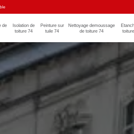
ble
e de
Isolation de
Peinture sur
Nettoyage demoussage
Etanch
toiture 74
tuile 74
de toiture 74
toitur