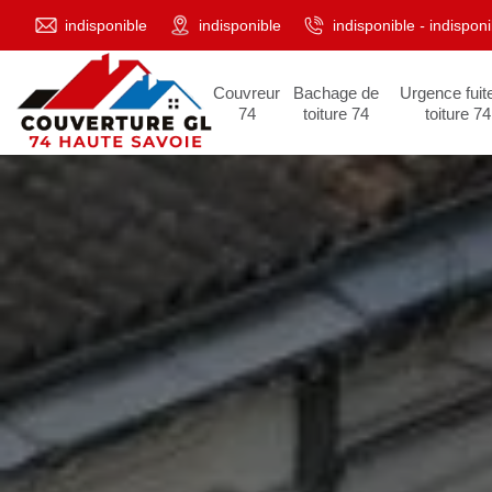
indisponible
indisponible
indisponible
-
indisponi
Couvreur
Bachage de
Urgence fuit
74
toiture 74
toiture 74