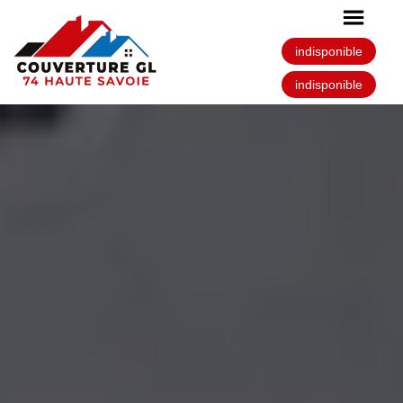
indisponible
indisponible