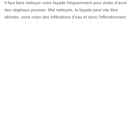
Il faut faire nettoyer votre façade fréquemment pour éviter d’avoir
des végétaux pousser. Mal nettoyée, la façade peut vite être
abîmée, voire créer des infiltrations d'eau et donc l'effondrement
des murs. Avant de nous contacter, il est être ingénieux de
prendre connaissance du coût de votre projet. Vous pouvez nous
appeler, nous envoyer un mail ou remplir un formulaire sur notre
site afin de demander votre devis. Pour avoir un budget précis et
trouver celui qui vous va le mieux, c’est le moyen rapide.
Solliciter une demande de devis en
ravalement de façade à Publier
Avant d’entreprendre le ravalement de votre façade dans la
74500, il faut d’abord connaitre l’étendue de la dépense. Pour