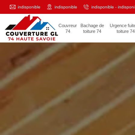
indisponible
indisponible
indisponible
-
indisponi
Couvreur
Bachage de
Urgence fuit
74
toiture 74
toiture 74