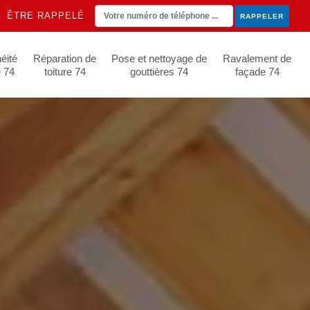
ÊTRE RAPPELÉ
éité
Réparation de
Pose et nettoyage de
Ravalement de
e 74
toiture 74
gouttières 74
façade 74