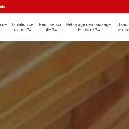
ble
e de
Isolation de
Peinture sur
Nettoyage demoussage
Etanch
toiture 74
tuile 74
de toiture 74
toitur