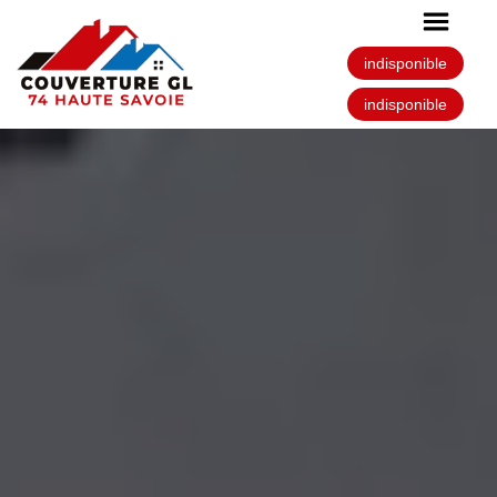
indisponible
indisponible