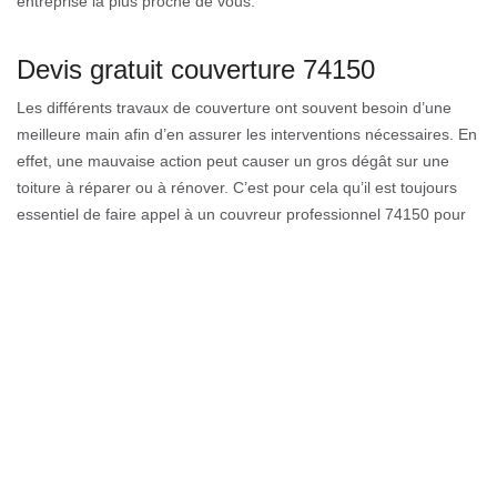
entreprise la plus proche de vous.
Devis gratuit couverture 74150
Les différents travaux de couverture ont souvent besoin d’une
meilleure main afin d’en assurer les interventions nécessaires. En
effet, une mauvaise action peut causer un gros dégât sur une
toiture à réparer ou à rénover. C’est pour cela qu’il est toujours
essentiel de faire appel à un couvreur professionnel 74150 pour
faire les prestations dont votre toiture a besoin. Généralement,
vous pouvez faire une demande de devis gratuit et détaillé auprès
de nos locaux sur 74150 afin d’obtenir le budget à allouer pour
vos travaux de toiture.