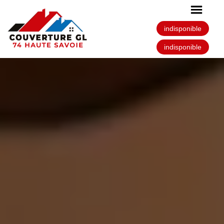
indisponible
indisponible