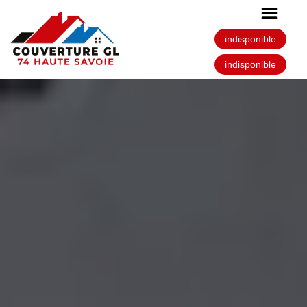
indisponible
indisponible