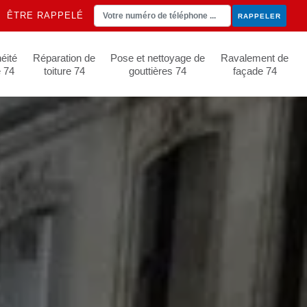
ÊTRE RAPPELÉ
éité
Réparation de
Pose et nettoyage de
Ravalement de
e 74
toiture 74
gouttières 74
façade 74