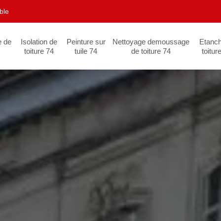
ble
e de
Isolation de
Peinture sur
Nettoyage demoussage
Etanch
toiture 74
tuile 74
de toiture 74
toitur