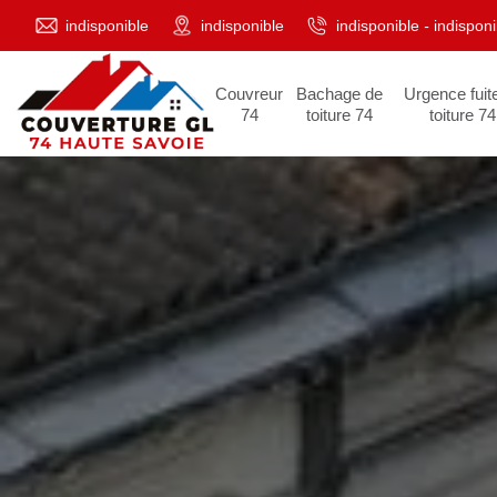
indisponible
indisponible
indisponible
-
indisponi
Couvreur
Bachage de
Urgence fuit
74
toiture 74
toiture 74