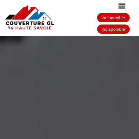
indisponible
indisponible