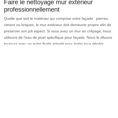
Faire le nettoyage mur extérieur
professionnellement
Quelle que soit le matériau qui compose votre façade : pierres,
ciment ou briques, le mur extérieur doit demeurer propre afin de
préserver son joli aspect. Si vous avez un mur en crêpage, nous
utilisons de l'eau de javel spécifique pour façade. Nous le diluons
toujours avec un autre fluide adapté pour éviter tous dégâts.
Nous proposons le nettoyage des murs extérieurs pour tous les
habitants de Frangy. Si votre projet concerne les façades,
Couverture GL peut intervenir à tout moment pour traiter vos
demandes.
Faire un nettoyage de façade