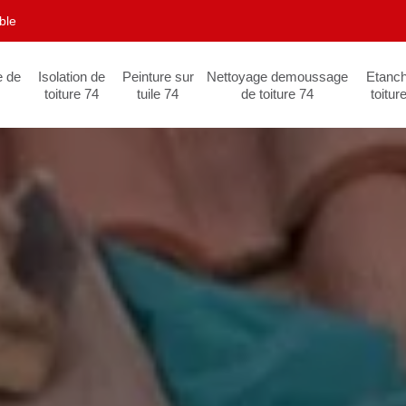
ble
e de
Isolation de
Peinture sur
Nettoyage demoussage
Etanch
toiture 74
tuile 74
de toiture 74
toitur