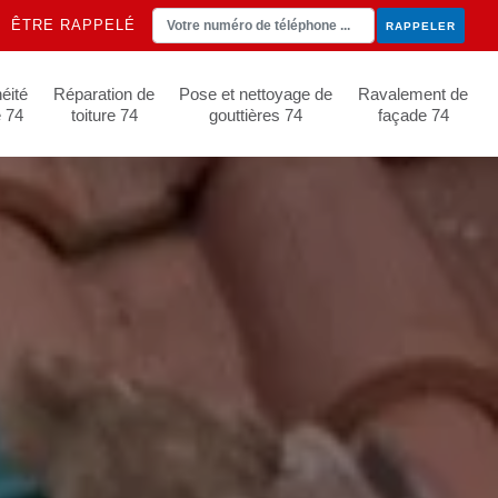
ÊTRE RAPPELÉ
éité
Réparation de
Pose et nettoyage de
Ravalement de
e 74
toiture 74
gouttières 74
façade 74