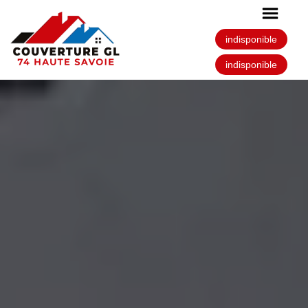
indisponible
indisponible