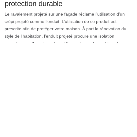
protection durable
Le ravalement projeté sur une façade réclame l'utilisation d'un
crépi projeté comme l’enduit. L’utilisation de ce produit est
prescrite afin de protéger votre maison. À part la rénovation du
style de l'habitation, l'enduit projeté procure une isolation
acoustique et thermique. La méthode de ravalement façade avec
ce crépi distinctif se fait en préparant mécaniquement le produit
par un jet à haute pression. Cette méthode est approuvée pour
tous états de supports. Bref, faire le ravalement projeté mène à
un effet esthétique merveilleux.
Quel prix payer en nettoyage de toit
professionnel