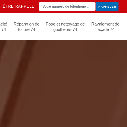
ÊTRE RAPPELÉ
éité
Réparation de
Pose et nettoyage de
Ravalement de
e 74
toiture 74
gouttières 74
façade 74