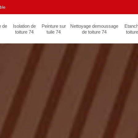
ble
e de
Isolation de
Peinture sur
Nettoyage demoussage
Etanch
toiture 74
tuile 74
de toiture 74
toitur