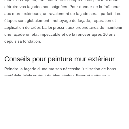
détruire vos façades non soignées. Pour donner de la fraîcheur
aux murs extérieurs, un ravalement de façade serait parfait. Les
étapes sont globalement : nettoyage de façade, réparation et
application de crépi. La loi prescrit aux propriétaires de maintenir
une façade en état impeccable et de la rénover après 10 ans
depuis sa fondation.
Conseils pour peinture mur extérieur
Peindre la façade d'une maison nécessite l’utilisation de bons
matériels. Mais surtout de bien sécher, lisser et nettoyer le
support, afin d’obtenir un résultat de haute performance. Pour
une application extérieure, la peinture acrylique (matière humide)
est la plus sélectionnée, car elle est tenace. Elle peut être
appliquée sur tous les supports visibles sauf le métal. Il existe
aussi une solution plus saine telle que la peinture à la chaux
résistante aux moisissures, aux intempéries, et aux ultra-violets.
Elle s’allie avec tous supports non traités.