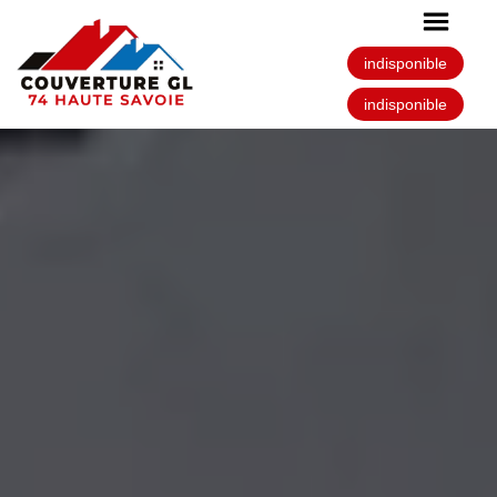
indisponible
indisponible