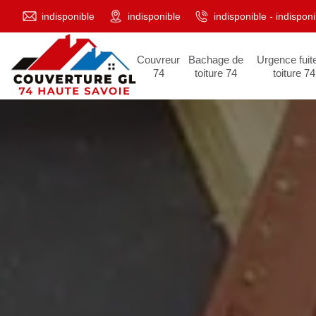
indisponible
indisponible
indisponible
-
indisponi
Couvreur
Bachage de
Urgence fuit
74
toiture 74
toiture 74