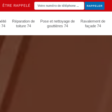
ÊTRE RAPPELÉ
éité
Réparation de
Pose et nettoyage de
Ravalement de
e 74
toiture 74
gouttières 74
façade 74