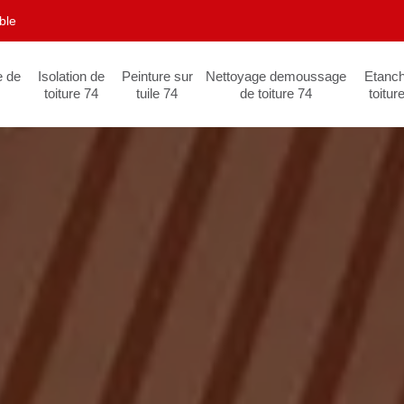
ble
e de
Isolation de
Peinture sur
Nettoyage demoussage
Etanch
toiture 74
tuile 74
de toiture 74
toitur