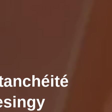
tanchéité
esingy