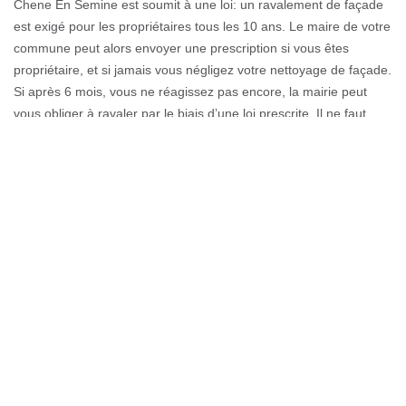
Chene En Semine est soumit à une loi: un ravalement de façade
est exigé pour les propriétaires tous les 10 ans. Le maire de votre
commune peut alors envoyer une prescription si vous êtes
propriétaire, et si jamais vous négligez votre nettoyage de façade.
Si après 6 mois, vous ne réagissez pas encore, la mairie peut
vous obliger à ravaler par le biais d’une loi prescrite. Il ne faut
jamais oublier que si le ravalement n’est pas fait après cet ordre,
une amende en milliers d'euros vous attend.
Professionnels des ouvrages de
façades - 74270 - Couverture GL
Les murs extérieurs font toujours face aux attaques climatiques,
au point qu'ils se détériorent avec évolution, mais gravement. Au