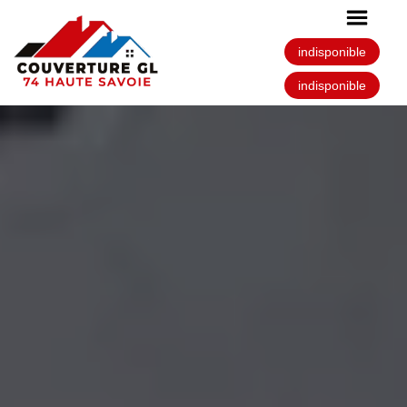
indisponible
indisponible