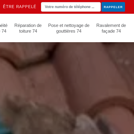
ÊTRE RAPPELÉ
éité
Réparation de
Pose et nettoyage de
Ravalement de
e 74
toiture 74
gouttières 74
façade 74