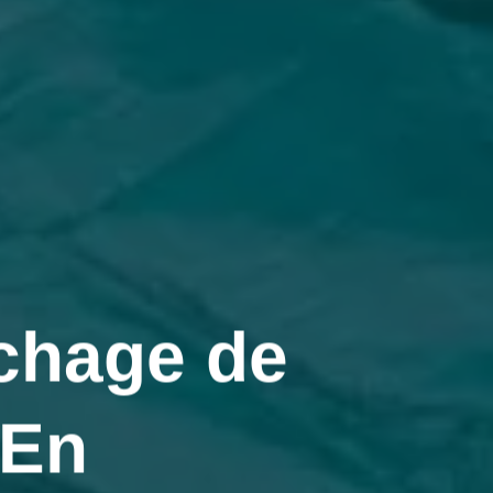
chage de
 En