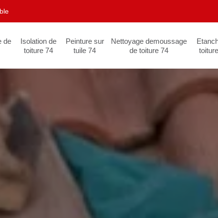
ble
e de
Isolation de
Peinture sur
Nettoyage demoussage
Etanch
toiture 74
tuile 74
de toiture 74
toitur