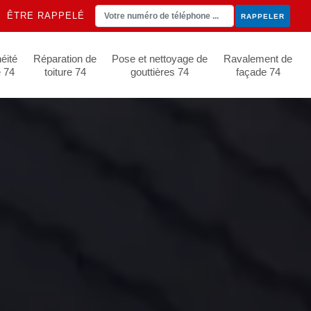
ÊTRE RAPPELÉ
éité
Réparation de
Pose et nettoyage de
Ravalement de
e 74
toiture 74
gouttières 74
façade 74