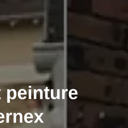
 peinture
ernex