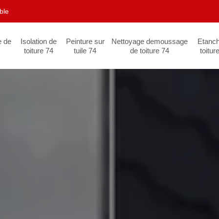
ble
e de
Isolation de
Peinture sur
Nettoyage demoussage
Etanch
toiture 74
tuile 74
de toiture 74
toitur