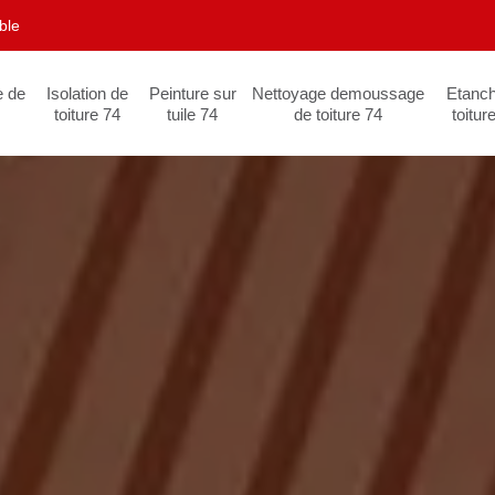
ble
e de
Isolation de
Peinture sur
Nettoyage demoussage
Etanch
toiture 74
tuile 74
de toiture 74
toitur