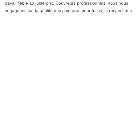
travail fiable au juste prix. Couvreurs professionnels, nous nous
engageons sur la qualité des peintures pour tuiles, le respect des
délais, pour toutes vos demandes de travaux sur la toiture. Notre
équipe vous accompagne du conseil à la finition des différents
travaux. Nos artisans couvreurs spécialisés en toiture vous
accompagneront dans votre projet de peinture tuile à un prix
abordable à tous budgets. Le devis pour les travaux de peinture
pour tuile est gratuit.
Peinture sur tuile de haute qualité pour
votre toiture à Vetraz Monthoux
La peinture de toit est une intervention efficace pour la protection
de votre couverture. C’est ainsi également qu’il faut être vigilant