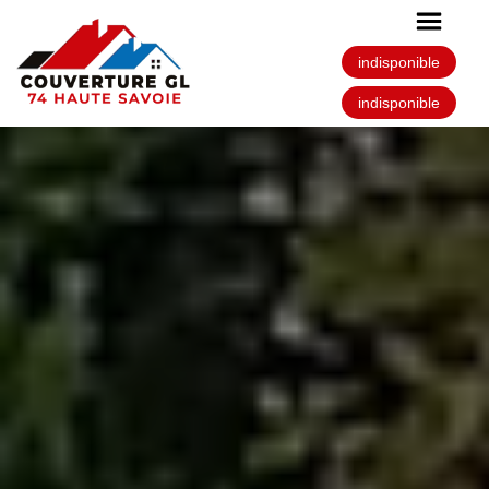
indisponible
indisponible