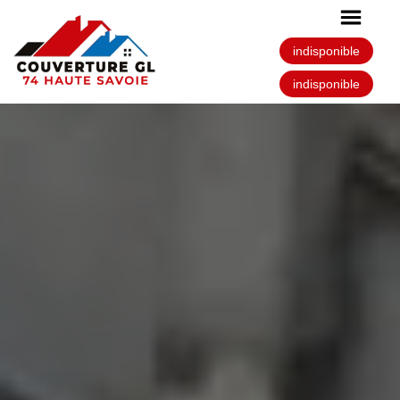
indisponible
indisponible