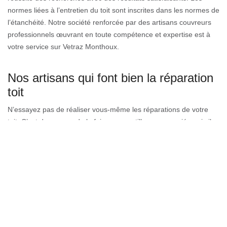
normes liées à l’entretien du toit sont inscrites dans les normes de
l’étanchéité. Notre société renforcée par des artisans couvreurs
professionnels œuvrant en toute compétence et expertise est à
votre service sur Vetraz Monthoux.
Nos artisans qui font bien la réparation
toit
N’essayez pas de réaliser vous-même les réparations de votre
toit. C’est dangereux de le faire sans outillage approprié, mais il
est aussi recommandé d’opter pour les matériaux professionnels.
Les appareils que nous utilisons font parties des meilleurs pour
vous pourvoir des réparations qui tiendront. Que votre toiture est
faite à base de membrane élastomère, bardeau ou asphalte ou
graviers, ne risquez pas en laissant les dommages s’élargir.
Appelez-nous dès maintenant pour faire une réparation de toiture
rapide et professionnelle en Vetraz Monthoux.