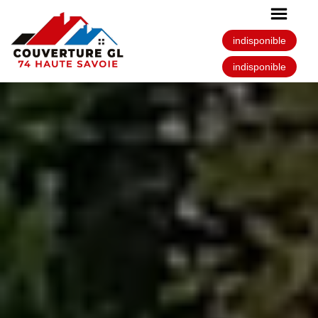
indisponible
indisponible