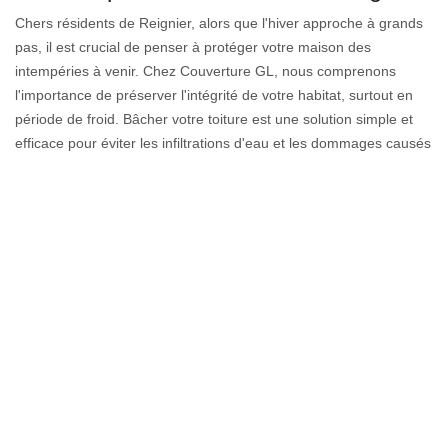
Chers résidents de Reignier, alors que l'hiver approche à grands
pas, il est crucial de penser à protéger votre maison des
intempéries à venir. Chez Couverture GL, nous comprenons
l'importance de préserver l'intégrité de votre habitat, surtout en
période de froid. Bâcher votre toiture est une solution simple et
efficace pour éviter les infiltrations d'eau et les dommages causés
par la neige et la glace. Avant de commencer, assurez-vous
d'avoir une bâche résistante aux intempéries, suffisamment
grande pour couvrir toute la surface de votre toit. N'oubliez pas
de la fixer solidement à l'aide de cordes ou de sangles pour
qu'elle résiste aux vents violents. Pensez également à vérifier
l'état de votre toiture et à en profiter pour enlever les débris et
feuilles mortes. Prendre soin de votre maison, c'est assurer votre
confort et votre sécurité. N'hésitez pas à contacter Couverture GL
pour des conseils ou une assistance à Reignier et ses environs,
code postal 74930.