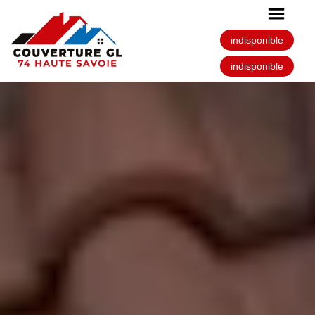
indisponible
indisponible