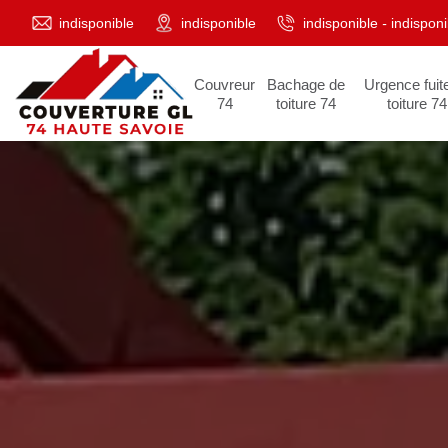
indisponible
indisponible
indisponible
-
indisponi
Couvreur
Bachage de
Urgence fuit
74
toiture 74
toiture 74