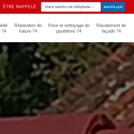
ÊTRE RAPPELÉ
éité
Réparation de
Pose et nettoyage de
Ravalement de
e 74
toiture 74
gouttières 74
façade 74