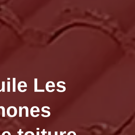
uile Les
Thones