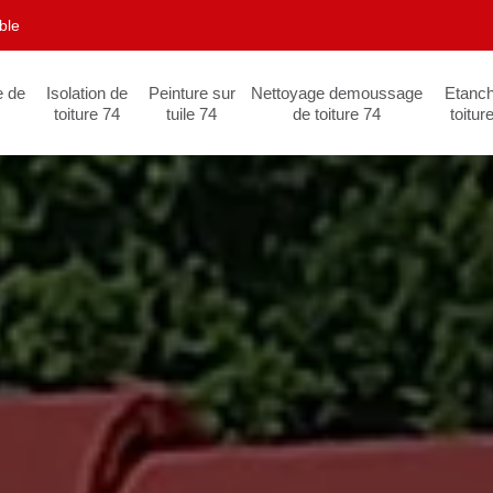
ble
e de
Isolation de
Peinture sur
Nettoyage demoussage
Etanch
toiture 74
tuile 74
de toiture 74
toitur