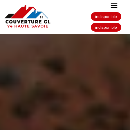
indisponible
indisponible