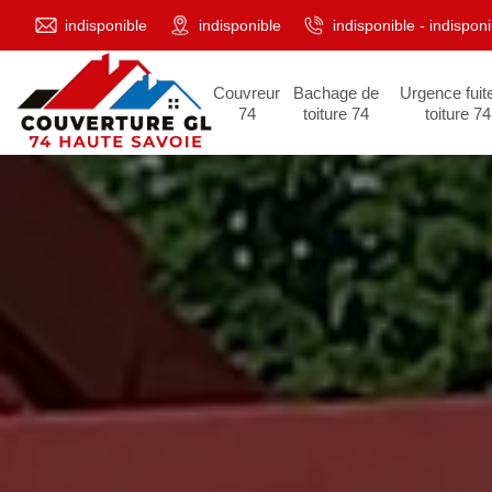
indisponible
indisponible
indisponible
-
indisponi
Couvreur
Bachage de
Urgence fuit
74
toiture 74
toiture 74