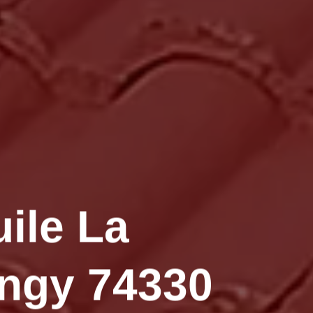
uile La
ingy 74330