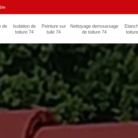
ble
e de
Isolation de
Peinture sur
Nettoyage demoussage
Etanch
toiture 74
tuile 74
de toiture 74
toitur