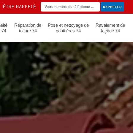
ÊTRE RAPPELÉ
éité
Réparation de
Pose et nettoyage de
Ravalement de
e 74
toiture 74
gouttières 74
façade 74