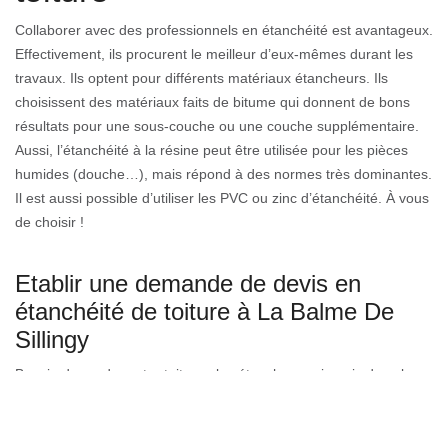
Collaborer avec des professionnels en étanchéité est avantageux.
Effectivement, ils procurent le meilleur d’eux-mêmes durant les
travaux. Ils optent pour différents matériaux étancheurs. Ils
choisissent des matériaux faits de bitume qui donnent de bons
résultats pour une sous-couche ou une couche supplémentaire.
Aussi, l’étanchéité à la résine peut être utilisée pour les pièces
humides (douche…), mais répond à des normes très dominantes.
Il est aussi possible d’utiliser les PVC ou zinc d’étanchéité. À vous
de choisir !
Etablir une demande de devis en
étanchéité de toiture à La Balme De
Sillingy
Besoin de rendre votre toiture plus étanche que jamais dans la
74330, mais vous avez peur de ne pas pouvoir contribuer à tous
les dépenses. Il existe un moyen pratique et totalement gratuit
pour y remédier chez Couverture GL à La Balme De Sillingy.Il