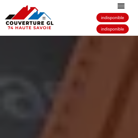
indisponible
indisponible