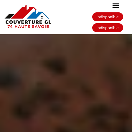
indisponible
indisponible