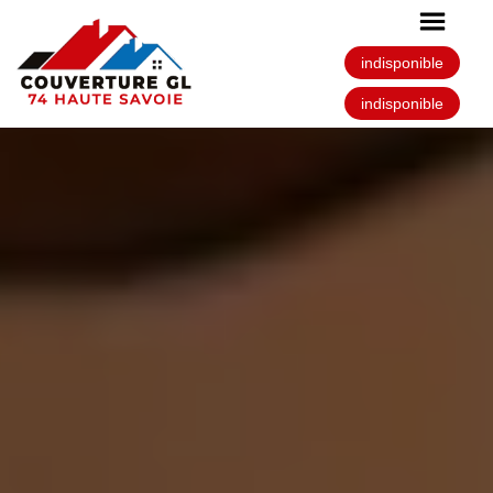
indisponible
indisponible