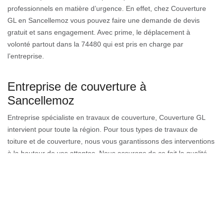
professionnels en matière d’urgence. En effet, chez Couverture
GL en Sancellemoz vous pouvez faire une demande de devis
gratuit et sans engagement. Avec prime, le déplacement à
volonté partout dans la 74480 qui est pris en charge par
l’entreprise.
Entreprise de couverture à
Sancellemoz
Entreprise spécialiste en travaux de couverture, Couverture GL
intervient pour toute la région. Pour tous types de travaux de
toiture et de couverture, nous vous garantissons des interventions
à la hauteur de vos attentes. Nous assurons de ce fait la qualité,
la sécurité, l’efficacité et la fiabilité dans toutes nos prestations.
Notre équipe constituée d'artisans couvreurs qualifiés est dotée
d'un grand savoir-faire, de compétence et d'une longue
expérience dans le domaine de la couverture. Quel que soit le
type de la toiture, nous assurons tous les travaux dans les règles