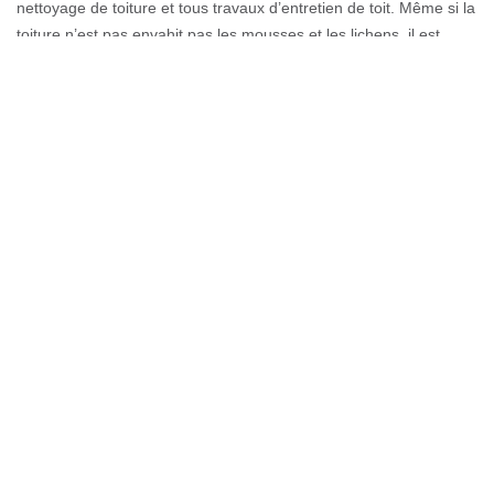
nettoyage de toiture et tous travaux d’entretien de toit. Même si la
toiture n’est pas envahit pas les mousses et les lichens, il est
toujours essentiel de la nettoyer au moins une fois dans l’année.
Nettoyer et entretenir la toiture demande ainsi un savoir-faire et
une compétence afin de garder sa tenue et son étanchéité au
cours du temps. En effet, l’étanchéité du toit dépend de la tenue
des tuiles, et de la qualité du nettoyage.
Devis nettoyage de toiture pour tout
74550
Notre entreprise Couverture GL à Perrignier offre un devis gratuit
pour toute soumission de projet pour le nettoyage de toit ou le
démoussage de tuile. Pour avoir plus d’informations, consultez