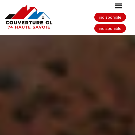
indisponible
indisponible