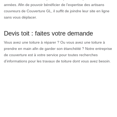
années. Afin de pouvoir bénéficier de l’expertise des artisans
couvreurs de Couverture GL, il suffit de joindre leur site en ligne
sans vous déplacer.
Devis toit : faites votre demande
Vous avez une toiture à réparer ? Ou vous avez une toiture à
prendre en main afin de garder son étanchéité ? Notre entreprise
de couverture est à votre service pour toutes recherches
d’informations pour les travaux de toiture dont vous avez besoin.
Intervenant à un tarif abordable pour tous budgets, nous offrons
des services de qualité fiable et rapide. Notre équipe de couvreur
dispose différents savoir-faire et compétence pour parvenir à un
résultat selon toute attente. Pour un devis gratuit, remplissez le
formulaire en ligne sur notre site.