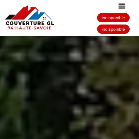
indisponible
indisponible