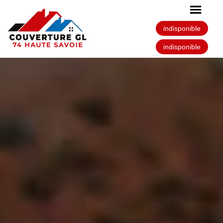
indisponible
indisponible