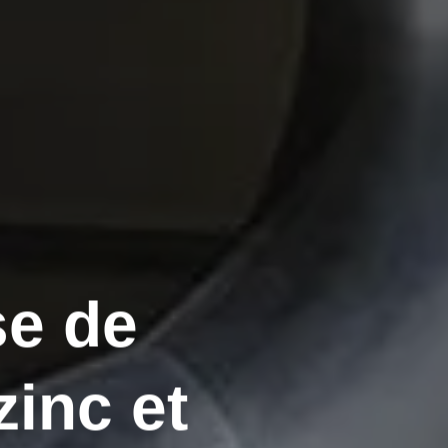
se de
zinc et