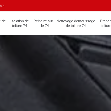
ble
e de
Isolation de
Peinture sur
Nettoyage demoussage
Etanch
toiture 74
tuile 74
de toiture 74
toitur