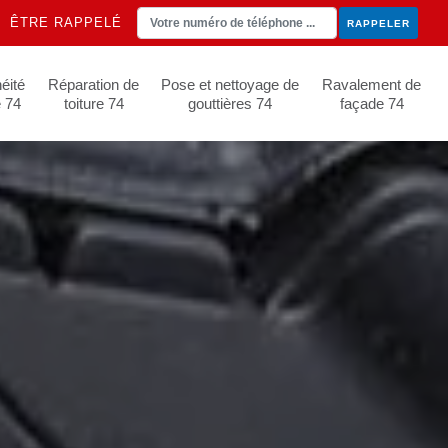
ÊTRE RAPPELÉ
éité
Réparation de
Pose et nettoyage de
Ravalement de
e 74
toiture 74
gouttières 74
façade 74