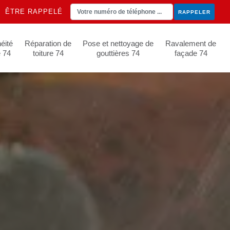
ÊTRE RAPPELÉ
éité
Réparation de
Pose et nettoyage de
Ravalement de
e 74
toiture 74
gouttières 74
façade 74