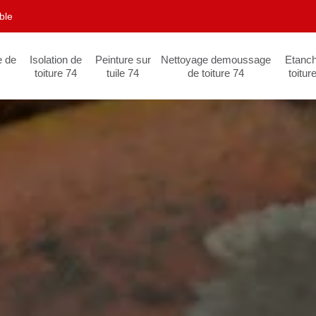
ble
e de
Isolation de
Peinture sur
Nettoyage demoussage
Etanch
toiture 74
tuile 74
de toiture 74
toitur