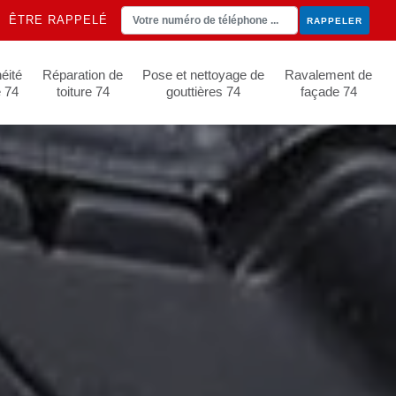
ÊTRE RAPPELÉ
éité
Réparation de
Pose et nettoyage de
Ravalement de
e 74
toiture 74
gouttières 74
façade 74