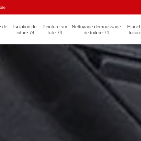
ble
e de
Isolation de
Peinture sur
Nettoyage demoussage
Etanch
toiture 74
tuile 74
de toiture 74
toitur