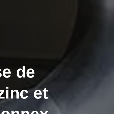
se de
zinc et