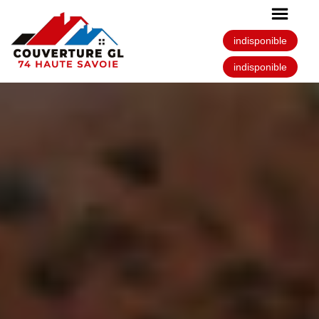
indisponible
indisponible