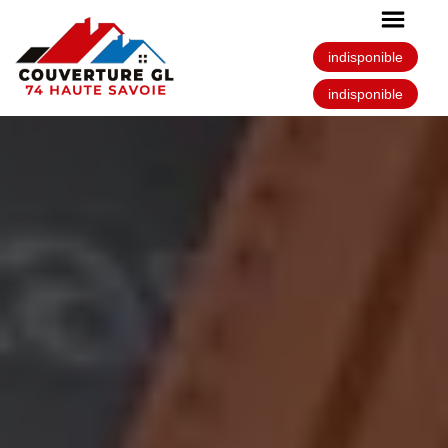
indisponible
indisponible