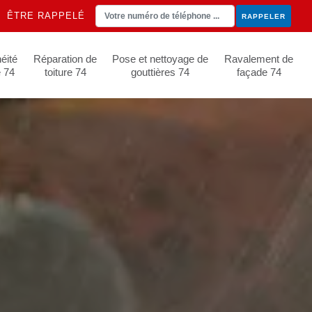
ÊTRE RAPPELÉ
éité
Réparation de
Pose et nettoyage de
Ravalement de
e 74
toiture 74
gouttières 74
façade 74