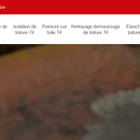
ble
e de
Isolation de
Peinture sur
Nettoyage demoussage
Etanch
toiture 74
tuile 74
de toiture 74
toitur