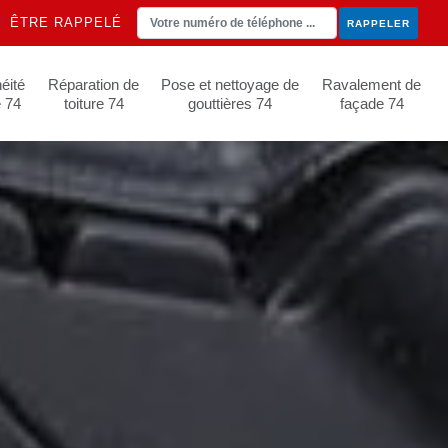
ÊTRE RAPPELÉ
éité
Réparation de
Pose et nettoyage de
Ravalement de
e 74
toiture 74
gouttières 74
façade 74