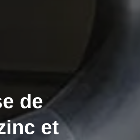
se de
zinc et