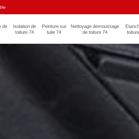
ble
e de
Isolation de
Peinture sur
Nettoyage demoussage
Etanch
toiture 74
tuile 74
de toiture 74
toitur