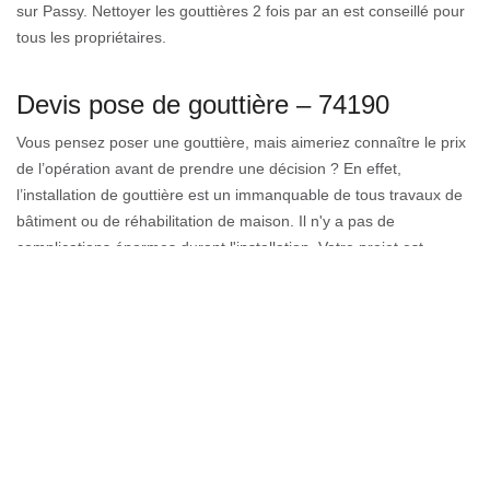
sur Passy. Nettoyer les gouttières 2 fois par an est conseillé pour
tous les propriétaires.
Devis pose de gouttière – 74190
Vous pensez poser une gouttière, mais aimeriez connaître le prix
de l’opération avant de prendre une décision ? En effet,
l’installation de gouttière est un immanquable de tous travaux de
bâtiment ou de réhabilitation de maison. Il n'y a pas de
complications énormes durant l'installation. Votre projet est
vraiment important pour nous, et tous nos travaux sont garantis
par une assurance ferme. Nous vous offrirons un devis après
étude de votre projet. Le devis est gratuit, détaillé et note le prix
des travaux à faire.