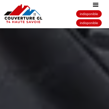
indisponible
indisponible