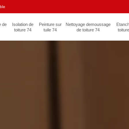
ble
e de
Isolation de
Peinture sur
Nettoyage demoussage
Etanch
toiture 74
tuile 74
de toiture 74
toitur