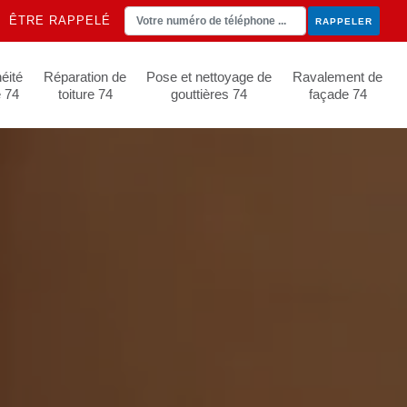
ÊTRE RAPPELÉ
éité
Réparation de
Pose et nettoyage de
Ravalement de
e 74
toiture 74
gouttières 74
façade 74