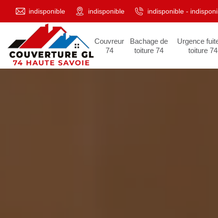
indisponible
indisponible
indisponible
-
indisponi
Couvreur
Bachage de
Urgence fuit
74
toiture 74
toiture 74