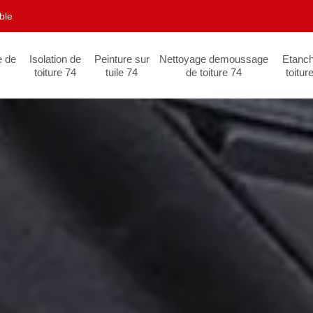
ble
e de
Isolation de
Peinture sur
Nettoyage demoussage
Etanch
toiture 74
tuile 74
de toiture 74
toitur