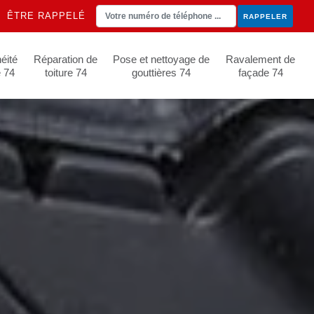
ÊTRE RAPPELÉ
éité
Réparation de
Pose et nettoyage de
Ravalement de
e 74
toiture 74
gouttières 74
façade 74