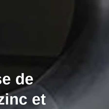
se de
zinc et