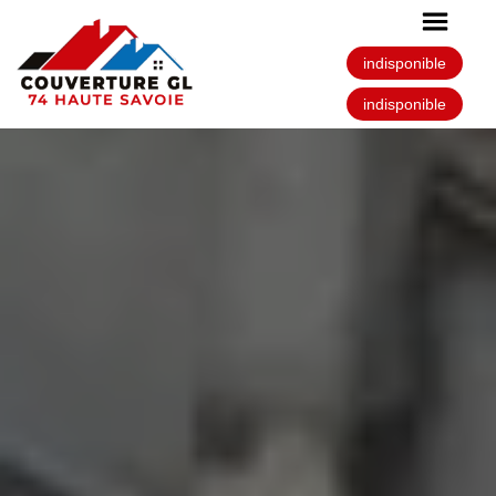
indisponible
indisponible