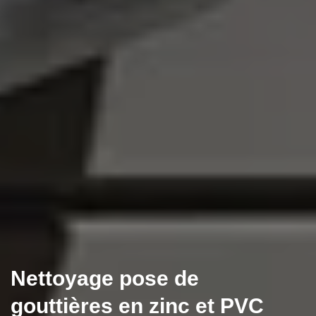
Nettoyage pose de
gouttières en zinc et PVC