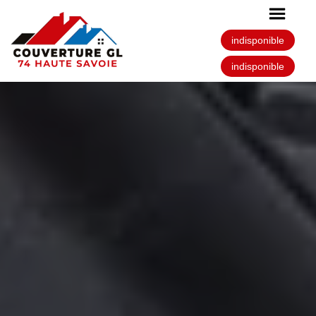
indisponible
indisponible