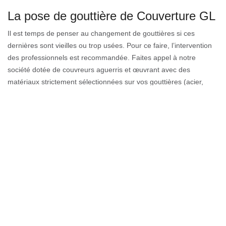
La pose de gouttière de Couverture GL
Il est temps de penser au changement de gouttières si ces
dernières sont vieilles ou trop usées. Pour ce faire, l’intervention
des professionnels est recommandée. Faites appel à notre
société dotée de couvreurs aguerris et œuvrant avec des
matériaux strictement sélectionnées sur vos gouttières (acier,
aluminium, bois, zinc, PVC). Nous sommes au service de
Magland pour démontrer notre professionnalisme en pose de
gouttière selon vos besoins et les normes en vigueur. Notre
entreprise de se déplace dans toute la ville et 74300.
Couvreurs professionnels de notre